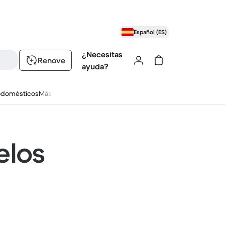
Español (ES)
¿Necesitas
Renove
ayuda?
odomésticos
Más
elos