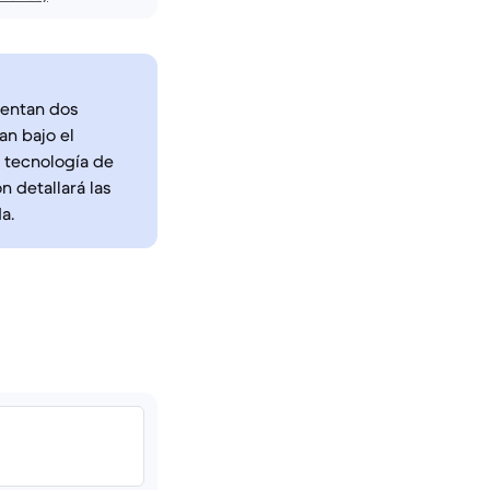
esentan dos
n bajo el
n tecnología de
 detallará las
a.