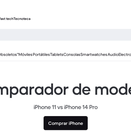
fast tech
Tecnoteca
Obsoletos"
Móviles
Portátiles
Tablets
Consolas
Smartwatches
Audio
Electr
parador de mod
iPhone 11 vs iPhone 14 Pro
Comprar iPhone