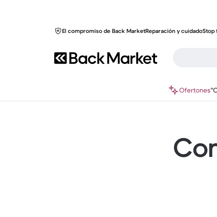
El compromiso de Back Market
Reparación y cuidado
Stop 
Ofertones
"
Com