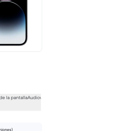
evo vale 1319,00 €
de la pantalla
Audiovisual
Otras funciones
Qué opina la comuni
niones)