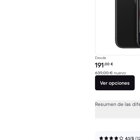
Desde
Precio reacondicionad
191
,00
€
El disp
639,00 €
nuevo
Ver opciones
Resumen de las dif
4,1/5
(1