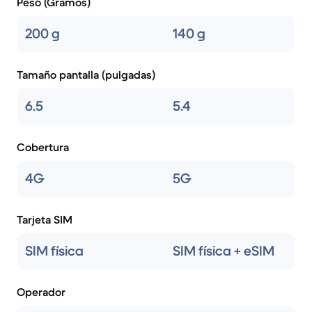
Peso (Gramos)
200 g
140 g
Tamaño pantalla (pulgadas)
6.5
5.4
Cobertura
4G
5G
Tarjeta SIM
SIM física
SIM física + eSIM
Operador