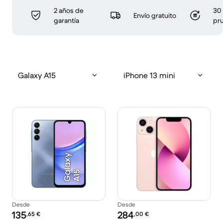
2 años de
30 
Envío gratuito
garantía
pr
Galaxy A15
iPhone 13 mini
Desde
Desde
Precio reacondicionado:
Precio reacondicionado:
135
284
,65
€
,00
€