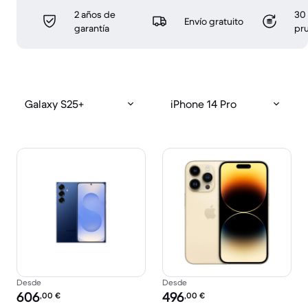
2 años de
30 
Envío gratuito
garantía
pr
Galaxy S25+
iPhone 14 Pro
Desde
Desde
Precio reacondicionado:
Precio reacondicionado:
606
496
,00
€
,00
€