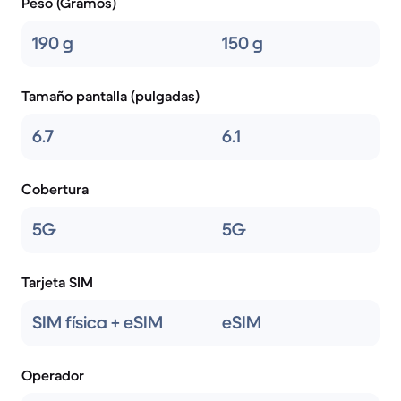
Peso (Gramos)
190 g
150 g
Tamaño pantalla (pulgadas)
6.7
6.1
Cobertura
5G
5G
Tarjeta SIM
SIM física + eSIM
eSIM
Operador