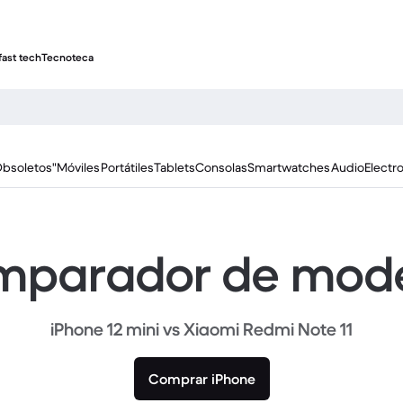
fast tech
Tecnoteca
Obsoletos"
Móviles
Portátiles
Tablets
Consolas
Smartwatches
Audio
Electr
parador de mod
iPhone 12 mini vs Xiaomi Redmi Note 11
Comprar iPhone