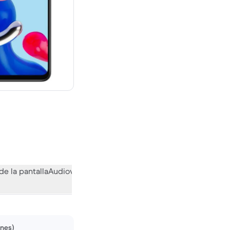
evo vale 249,99 €
de la pantalla
Audiovisual
Otras funciones
Qué opina la comuni
ones)