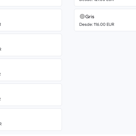
Gris
R
Desde: 116.00 EUR
R
R
R
R