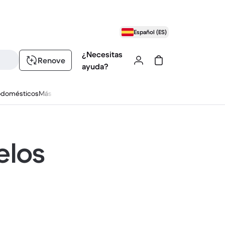
Español (ES)
¿Necesitas
Renove
ayuda?
odomésticos
Más
elos