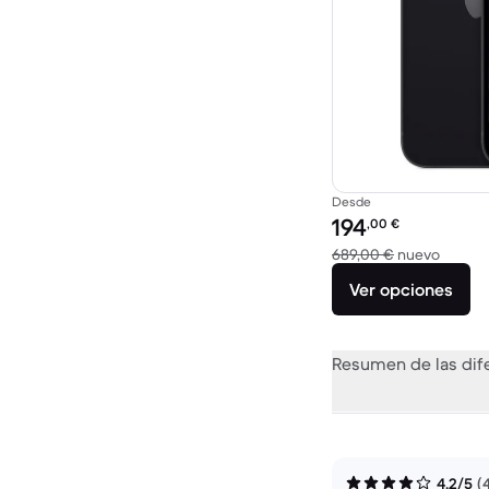
Desde
Precio reacondicionad
194
,00
€
El disp
689,00 €
nuevo
Ver opciones
Resumen de las dif
4,2/5
(