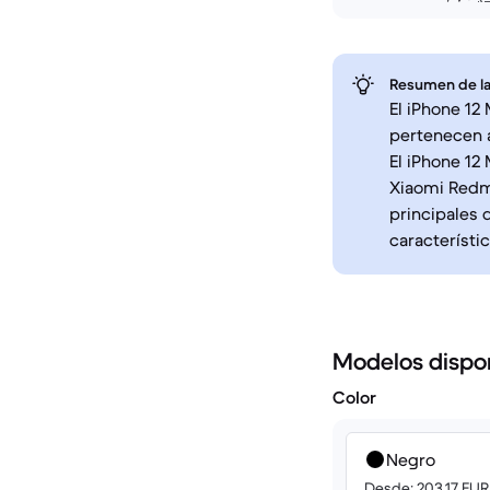
Resumen de la
El iPhone 12
pertenecen a
El iPhone 12 
Xiaomi Redmi
principales 
característi
Modelos dispo
Color
Negro
Desde: 203.17 EUR