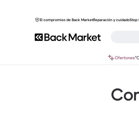
El compromiso de Back Market
Reparación y cuidado
Stop 
Ofertones
"
Com