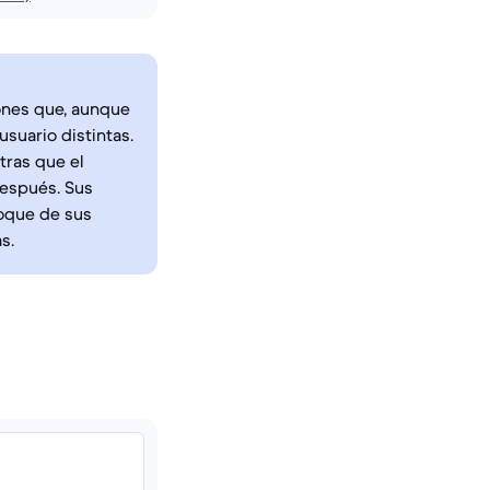
hones que, aunque
suario distintas.
ntras que el
después. Sus
foque de sus
s.