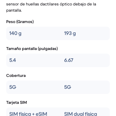
sensor de huellas dactilares óptico debajo de la
pantalla.
Peso (Gramos)
140 g
193 g
Tamaño pantalla (pulgadas)
5.4
6.67
Cobertura
5G
5G
Tarjeta SIM
SIM física + eSIM
SIM dual física