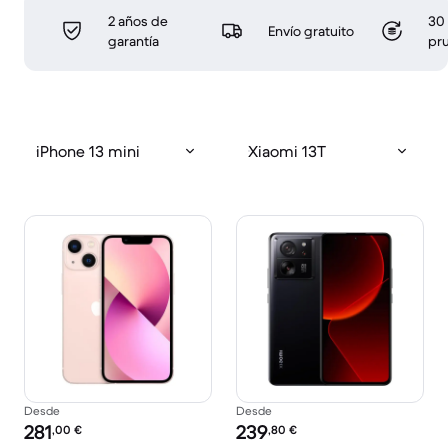
2 años de
30 
Envío gratuito
garantía
pr
iPhone 13 mini
Xiaomi 13T
Desde
Desde
Precio reacondicionado:
Precio reacondicionado:
281
239
,00
€
,80
€