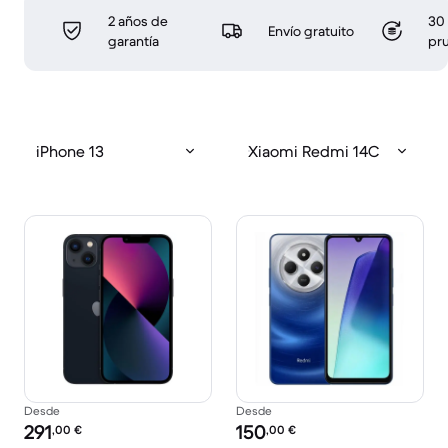
2 años de
30 
Envío gratuito
garantía
pr
iPhone 13
Xiaomi Redmi 14C
Desde
Desde
Precio reacondicionado:
Precio reacondicionado:
291
150
,00
€
,00
€