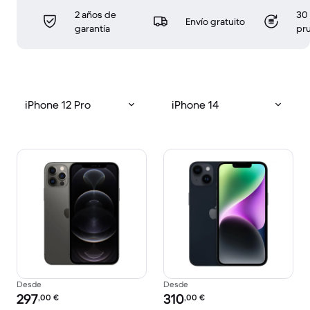
2 años de
30 
Envío gratuito
garantía
pr
iPhone 12 Pro
iPhone 14
Desde
Desde
Precio reacondicionado:
Precio reacondicionado:
297
310
,00
€
,00
€